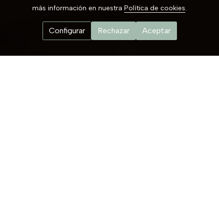
más información en nuestra
Política de cookies
.
Configurar
Rechazar
Aceptar
¿Conoces el
Microblading
?
Descubre la pigmentación
semipermanente de cejas en